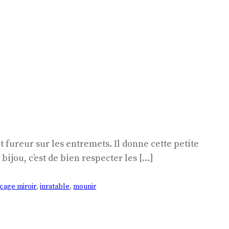
 fureur sur les entremets. Il donne cette petite
t bijou, c’est de bien respecter les […]
çage miroir
, 
inratable
, 
mounir