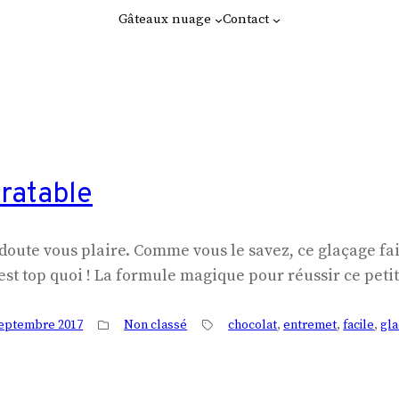
Gâteaux nuage
Contact
nratable
doute vous plaire. Comme vous le savez, ce glaçage fait
e, c’est top quoi ! La formule magique pour réussir ce peti
septembre 2017
Non classé
chocolat
, 
entremet
, 
facile
, 
gla