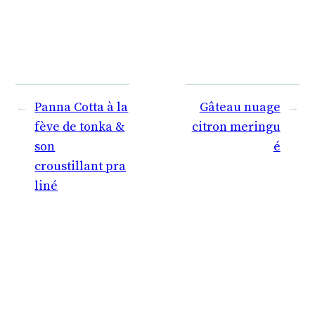
←
Panna Cotta à la
Gâteau nuage
→
fève de tonka &
citron meringu
son
é
croustillant pra
liné