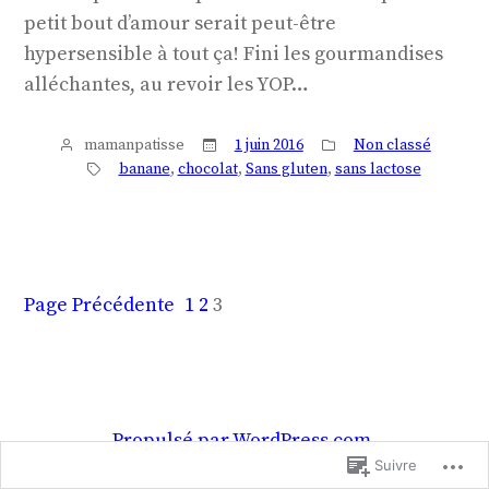
petit bout d’amour serait peut-être
hypersensible à tout ça! Fini les gourmandises
alléchantes, au revoir les YOP…
mamanpatisse
1 juin 2016
Non classé
banane
, 
chocolat
, 
Sans gluten
, 
sans lactose
Page Précédente
1
2
3
Propulsé par WordPress.com.
Suivre